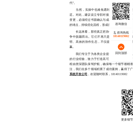
代”。
当然，实操中也难免遇到挑战。例如客户频
迟。对此，建议设立专职对接人，统一接收并
变更，必须经过书面确认与成本评估，确保双
的堵点，持续优化流程，形成良性循环。
长远来看，那些真正把协作流程视为核心竞争
咨询热线
18140119082
争中脱颖而出。它们不再只是代码的书写者，
明、高效的协作生态，不仅提升了项目交付效
赢。
回到顶部
我们专注于为各类企业提供专业、可靠的线上
的行业经验，致力于打造高可用、易维护、可
程由资深团队保驾护航，确保每一个细节都精
注，我们在多个领域积累了成功案例，赢得了
系统开发公司
，欢迎随时联系，18140119082