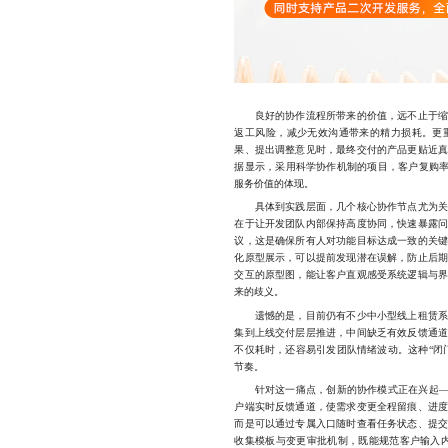
良好的协作流程所带来的价值，远不止于缩短
返工风险，减少无效沟通带来的精力损耗。更
果、提出调整意见时，最终交付的产品更贴近
据显示，采用科学协作机制的项目，客户复购率
服务价值的体现。
具体到实践层面，几个核心协作节点尤为关键
在于让开发团队内部保持高度协同，快速暴露
议，这是确保所有人对功能目标达成一致的关
化原型展示，可以提前发现潜在误解，防止后
交互的原型图，能让客户直观感受系统逻辑与
来的歧义。
遗憾的是，目前仍有不少中小型线上租赁系统
集到上线交付层层推进，中间缺乏有效反馈通
不仅耗时，还容易引发团队情绪波动。这种“闭
节奏。
针对这一痛点，创新的协作模式正在兴起——引
户端实时反馈通道，使需求变更全程留痕、进
而是可以通过专属入口随时查看任务状态、提
收集模板与变更审批机制，既能规范客户输入