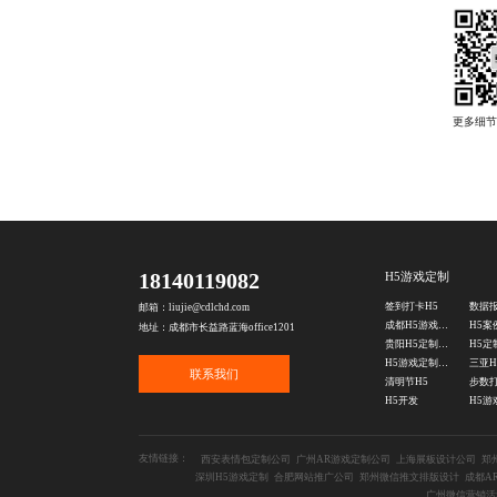
18140119082
H5游戏定制
签到打卡H5
邮箱：liujie@cdlchd.com
成都H5游戏开发
H5案
地址：成都市长益路蓝海office1201
贵阳H5定制公司
H5游戏定制公司
三亚H
联系我们
清明节H5
步数打
H5开发
H5游
友情链接：
西安表情包定制公司
广州AR游戏定制公司
上海展板设计公司
郑
深圳H5游戏定制
合肥网站推广公司
郑州微信推文排版设计
成都A
广州微信营销活