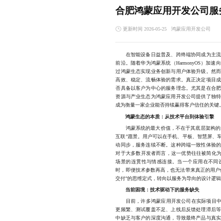
合肥鸿蒙应用开发公司服
更新时间 2026-05-25
鸿蒙应用开发公司
在智能设备日益普及、跨终端协同成为主流
前沿。随着华为鸿蒙系统（HarmonyOS）
过鸿蒙生态实现业务创新与用户体验升级。然
高效、稳定、流畅体验的需求。真正决定项目
否具备以客户为中心的服务理念。尤其是在合
资源与产业生态为鸿蒙应用开发公司提供了独
成为衡量一家企业能否持续赢得客户信任的关键
鸿蒙生态的本质：从技术平台到体验引擎
鸿蒙系统的最大价值，不在于其底层架构的先
互联”愿景。用户可以在手机、平板、智慧屏、
动同步，服务连续不断。这种跨端一致性体验
对于大多数开发者而言，这一优势往往被简化为
场景的连贯性与情感连接。当一个应用在不同
时，即便技术参数再高，也无法带来真正的用户
交付”的思维定式，转向以服务为导向的设计逻
当前困境：技术驱动下的服务缺失
目前，许多鸿蒙应用开发公司在实际项目中仍
更频繁、测试覆盖不足、上线后反馈处理滞后
中缺乏与客户的深度沟通，导致最终产品与真