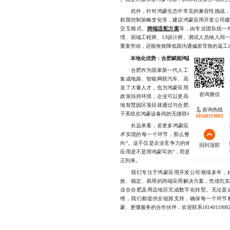
此外，针对鸿蒙生态中常见的兼容性挑战，如
权限控制策略变化等，建议鸿蒙应用开发公司
交互模式、
跨端适配方案
等，由专业团队统一
理、前端工程师、UI设计师、测试人员纳入同
重复劳动，还能有效降低因沟通偏差导致的返工
本地化优势：合肥赋能鸿蒙生态创新
合肥作为国家新一代人工智能创新发展试验区
集成电路、智能网联汽车、高端制造等领域形
送了大量人才，也为鸿蒙应用开发公司提供了
政策扶持环境，企业可以更高效地整合资源，
地智慧园区项目就通过与合肥本地鸿蒙应用开
咨询热线
子系统在鸿蒙设备间的无缝联动，显著提升了管
18140119082
长远来看，若更多鸿蒙应用开发公司能够坚持
术实现的每一个环节，那么整个行业或将迎来一
向”。这不仅是企业竞争力的体现，更是推动鸿
回到顶部
应用是不是用鸿蒙写的”，而是惊叹于“它怎么
正到来。
我们专注于鸿蒙应用开发公司领域多年，始
效、稳定、易用的跨端应用解决方案，凭借扎
业在合肥及周边地区完成数字化转型。无论是
维，我们都提供全链路支持，确保每一个环节
蒙、更懂服务的合作伙伴，欢迎联系1814011908